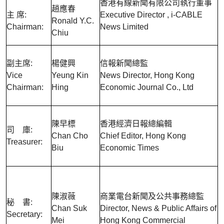
香港有線新聞有限公司執行董事
趙應春
主 席:
Executive Director , i-CABLE
Ronald Y.C.
Chairman:
News Limited
Chiu
副主席:
楊健興
信報新聞總監
Vice
Yeung Kin
News Director, Hong Kong
Chairman:
Hing
Economic Journal Co., Ltd
陳早標
香港經濟日報總編輯
司 庫:
Chan Cho
Chief Editor, Hong Kong
Treasurer:
Biu
Economic Times
陳淑薇
商業電台新聞及公共事務總監
秘 書:
Chan Suk
Director, News & Public Affairs of
Secretary:
Mei
Hong Kong Commercial