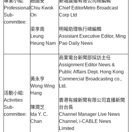
專業小組:
趙國安
新城廣播有限公司總編輯
Professional
Chiu Kwok
Chief EditorMetro Broadcast
Sub-
On
Corp Ltd
committee:
梁享南
明報助理執行總編輯
Leung
Assistant Executive Editor, Ming
Heung Nam
Pao Daily News
商業電台新聞部採訪主任
Assignment Editor News &
Public Affairs Dept. Hong Kong
黃永亨
Commercial Broadcasting co.,
Wong Wing
Ltd.
活動小組:
Hang
Activities
香港有線新聞有限公司直播新聞
Sub-
陳潤芝
台台長
committee:
Ida Y. C.
Channel Manager Live News
Chan
Channel, i-CABLE News
Limited