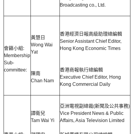
Broadcasting co., Ltd.
香港經濟日報高級助理總編輯
黃慧日
Senior Assistant Chief Editor,
Wong Wai
會籍小組:
Hong Kong Economic Times
Yat
Membership
Sub-
committee:
香港商報執行總編輯
陳南
Executive Chief Editor, Hong
Chan Nam
Kong Commercial Daily
亞洲電視副總裁(新聞及公共事務)
譚衛兒
Vice President News & Public
Tam Wai Yi
Affairs, Asia Television Limited