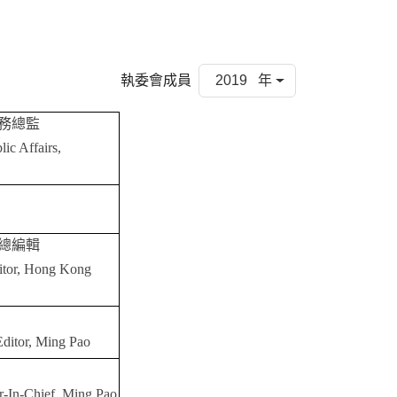
執委會成員
2019 年
務總監
ic Affairs,
總編輯
ditor, Hong Kong
ditor, Ming Pao
or-In-Chief, Ming Pao