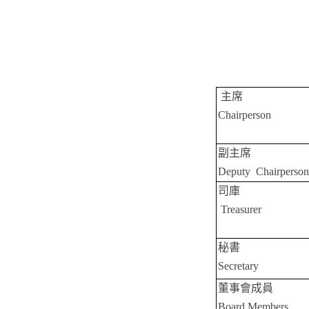
主席
Chairperson
副主席
Deputy Chairperson
司庫
Treasurer
秘書
Secretary
董事會成員
Board Members