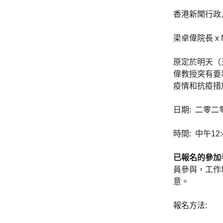
香港新聞行政
梁卓偉院長
x
原定於明天（
偉教授突有要
疫情和抗疫措
日期
:
二零二
時間
:
中午
12:
已報名的參加
員參與，工作
意。
報名方法
: