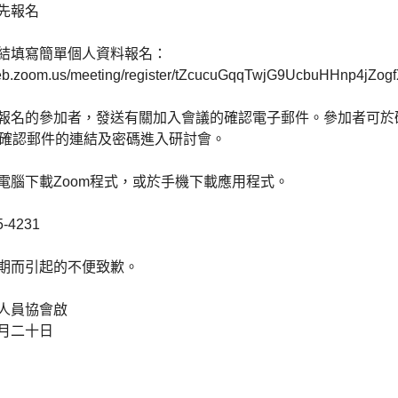
先報名
結填寫簡單個人資料報名：
web.zoom.us/meeting/register/tZcucuGqqTwjG9UcbuHHnp4jZo
報名的參加者，發送有關加入會議的確認電子郵件。參加者可於
確認郵件的連結及密碼進入研討會。
電腦下載
Zoom
程式，或於手機下載應用程式。
5-4231
期而引起的不便致歉。
人員協會啟
月二十日