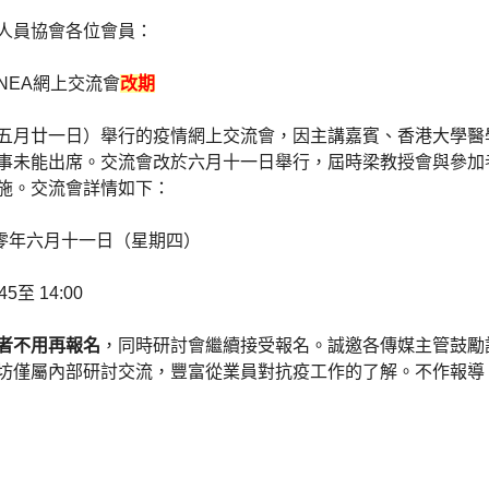
人員協會各位會員：
NEA
網上交流會
改期
五月廿一日）舉行的疫情網上交流會，因主講嘉賓、香港大學醫
事未能出席。交流會改於六月十一日舉行，屆時梁教授會與參加
施。交流會詳情如下：
零年六月十一日（星期四）
45
至
14:00
者不用再報名
，同時研討會繼續接受報名。誠邀各傳媒主管鼓勵
坊僅屬內部研討交流，豐富從業員對抗疫工作的了解。不作報導