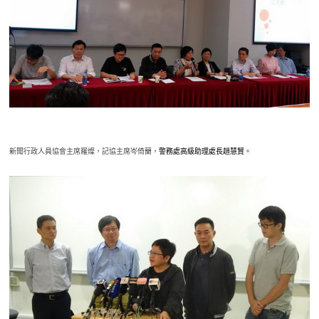
新聞行政人員協會主席羅燦，記協主席岑倚蘭，
警務處高級助理處長趙慧賢。