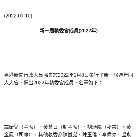
(2022-01-10)
新一屆執委會成員
年
(2022
)
香港新聞行政人員協會於
年
月
日舉行了新一屆週年同
2022
1
8
人大會，選出
年執委會成員，名單如下：
2022
譚衛兒（主席）、黃慧日（副主席）、劉頌陽（秘書）、黃
金鳳（司庫），其他執委為陳鐵彪、陳玉儀、李偉亮、盧永