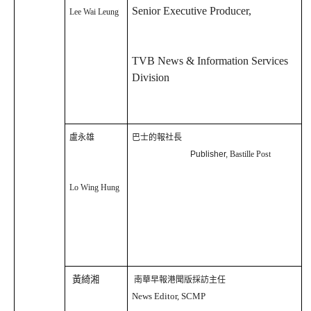
Senior Executive Producer,
Lee Wai Leung
TVB News & Information Services
Division
盧永雄
巴士的報社長
Publisher,
Bastille Post
Lo Wing Hung
黃綺湘
南華早報港聞版採訪主任
News Editor, SCMP