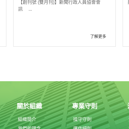
、
【創刊號 (雙月刊)】新聞行政人員協會會
訊 ...
了解更多
關於組織
專業守則
組織簡介
操守守則
我們的理念
運作細則