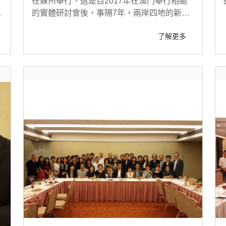
，
在蘇州舉行，這是自2017年在澳門舉行相關
哈
的實體研討會後，事隔7年，兩岸四地的新聞
忘
界朋友們，可以再聚首一堂，暢談交流，大家
了解更多
都覺得難能可貴。