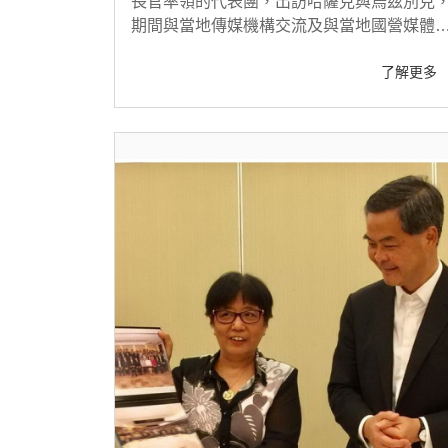
長官率領的代表團，出訪哈薩克與烏茲別克
期間與當地傳媒機構交流及與當地國營媒體
巴爾通訊社JSC Khabar Agency簽署合作備
了解更多
錄..